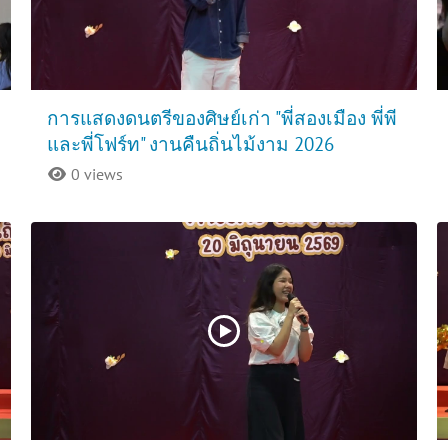
การแสดงดนตรีของศิษย์เก่า "พี่สองเมือง พี่พี
และพี่โฟร์ท" งานคืนถิ่นไม้งาม 2026
0 views