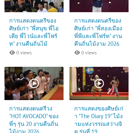
การแสดงดนตรีของ
การแสดงดนตรีของ
ศิษย์เก่า "พี่สนุข พี่ไอ
ศิษย์เก่า "พี่สองเมือง
เดีย พี่ไวน์และพี่โฟร์
พี่พีและพี่โฟร์ท" งาน
ท" งานคืนถิ่นไม้
คืนถิ่นไม้งาม 2026
0 views
0 views
การแสดงดนตรีวง
การแสดงของศิษย์เก่
"HOT AVOCADO" ของ
า "The Diary 19" ไม้ง
พี่ๆ รุ่น 20 งานคืนถิ่น
ามแห่งวรรณสว่างจิ
ไม้งาม 2026
ต รุ่นที่ 19