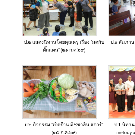
ป.๒ แสดงนิทานโดยคุณครู เรื่อง "มดกับ
ป.๑ สัมภาษ
ตั๊กแตน" (๒๑ ก.ค.๖๙)
ป.๒ กิจกรรม "เปิดร้าน มิชชาลิน สตาร์"
ป.1 นิทาน
(๑๕ ก.ค.๖๙)
melody o