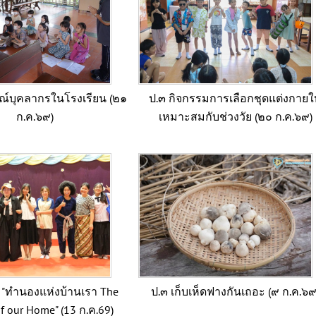
ณ์บุคลากรในโรงเรียน (๒๑
ป.๓ กิจกรรมการเลือกชุดแต่งกายใ
ก.ค.๖๙)
เหมาะสมกับช่วงวัย (๒๐ ก.ค.๖๙)
 "ทำนองแห่งบ้านเรา The
ป.๓ เก็บเห็ดฟางกันเถอะ (๙ ก.ค.๖๙
f our Home" (13 ก.ค.69)