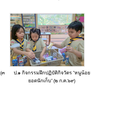
 (๓
ป.๑ กิจกรรมฝึกปฏิบัติกิจวัตร "หนูน้อย
ยอดนักเก็บ" (๒ ก.ค.๖๙)