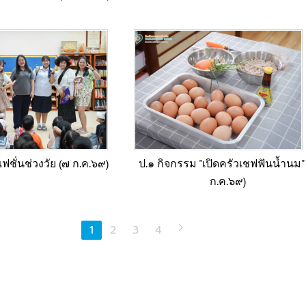
แฟชั่นช่วงวัย (๗ ก.ค.๖๙)
ป.๑ กิจกรรม "เปิดครัวเชฟฟันน้ำนม"
ก.ค.๖๙)
1
2
3
4