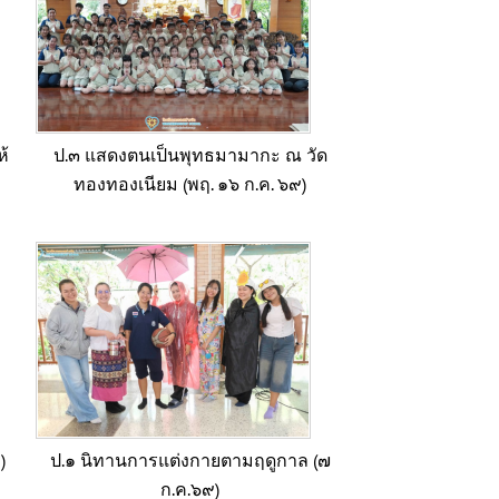
ห้
ป.๓ แสดงตนเป็นพุทธมามากะ ณ วัด
ทองทองเนียม (พฤ. ๑๖ ก.ค. ๖๙)
)
ป.๑ นิทานการแต่งกายตามฤดูกาล (๗
ก.ค.๖๙)