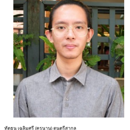
ทัตธน เฉลิมศรี (ครูนาน) ดนตรีสากล