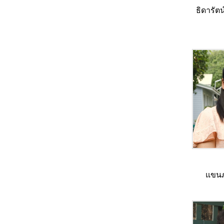
ธิดารัตน
แขนภา