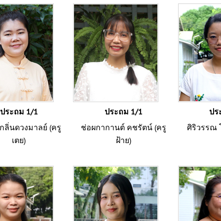
ประถม 1/1
ประถม 1/1
ปร
กลิ่นดวงมาลย์ (ครู
ช่อผกากานต์ คชรัตน์ (ครู
ศิริวรรณ โ
เตย)
ฝ้าย)