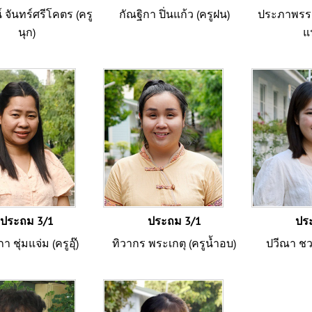
์ จันทร์ศรีโคตร (ครู
กัณฐิกา ปิ่นแก้ว (ครูฝน)
ประภาพรรณ
นุก)
แ
ประถม 3/1
ประถม 3/1
ปร
 ชุ่มแจ่ม (ครูอุ๊)
ทิวากร พระเกตุ (ครูน้ำอบ)
ปวีณา ชวนช