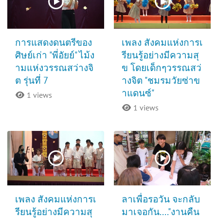
การแสดงดนตรีของ
เพลง สังคมแห่งการเ
ศิษย์เก่า "พี่อัยย์" ไม้ง
รียนรู้อย่างมีความสุ
ามแห่งวรรณสว่างจิ
ข โดยเด็กๆวรรณสว่
ต รุ่นที่ 7
างจิต "ชมรมวัยซ่าข
าแดนซ์"
1 views
1 views
เพลง สังคมแห่งการเ
ลาเพื่อรอวัน จะกลับ
รียนรู้อย่างมีความสุ
มาเจอกัน...."งานคืน