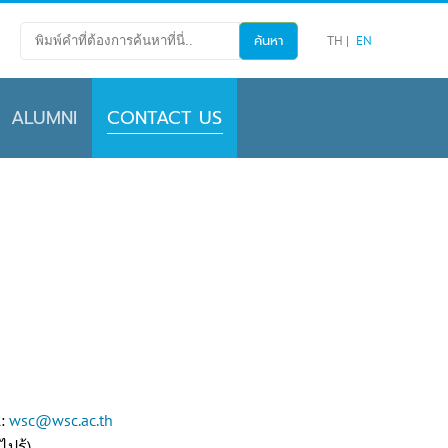
TH
EN
ALUMNI
CONTACT US
l:
wsc@wsc.ac.th
ปรู้)