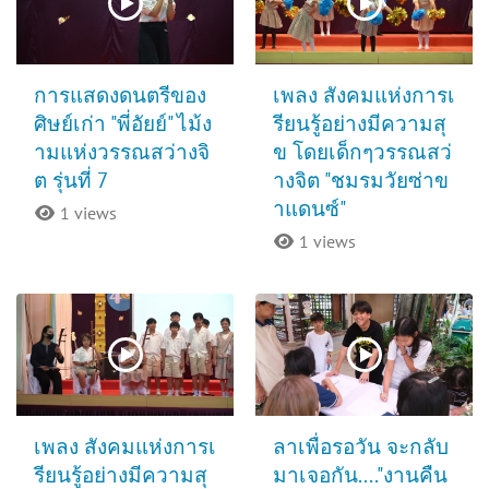
การแสดงดนตรีของ
เพลง สังคมแห่งการเ
ศิษย์เก่า "พี่อัยย์" ไม้ง
รียนรู้อย่างมีความสุ
ามแห่งวรรณสว่างจิ
ข โดยเด็กๆวรรณสว่
ต รุ่นที่ 7
างจิต "ชมรมวัยซ่าข
าแดนซ์"
1 views
1 views
เพลง สังคมแห่งการเ
ลาเพื่อรอวัน จะกลับ
รียนรู้อย่างมีความสุ
มาเจอกัน...."งานคืน