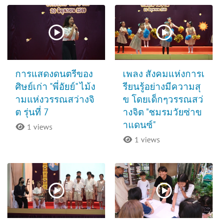
การแสดงดนตรีของ
เพลง สังคมแห่งการเ
ศิษย์เก่า "พี่อัยย์" ไม้ง
รียนรู้อย่างมีความสุ
ามแห่งวรรณสว่างจิ
ข โดยเด็กๆวรรณสว่
ต รุ่นที่ 7
างจิต "ชมรมวัยซ่าข
าแดนซ์"
1 views
1 views